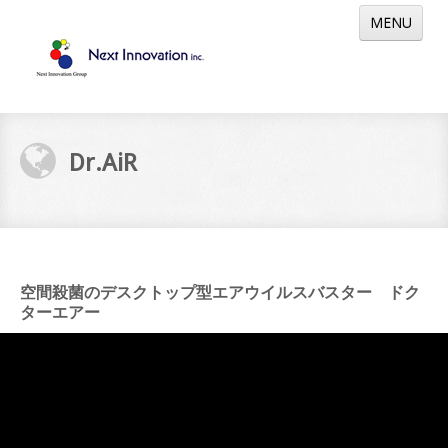
MENU
HOME
ホーム
Dr.AiR
ABOUT
概要
ZERO LOGICS
ゼロの数理
空間殺菌のデスクトップ型エアウイルスバスター ドク
PRODUCT
製品
ターエアー
CONTACT
お問い合わせ